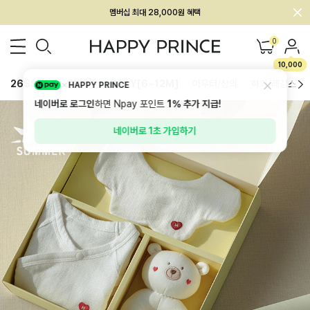
멤버십 최대 28,000원 혜택
0
10,000
26SS 신상
BEST
BABY[6~12M]
아우터/상의
하의/레깅스
HAPPY PRINCE
네이버로 로그인
하면 Npay 포인트
1%
추가 지급!
네이버로 1초 가입하기