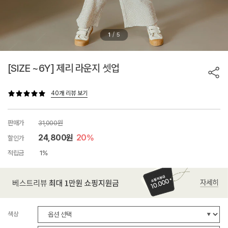
/
1
5
[SIZE ~6Y] 제리 라운지 셋업
40개 리뷰 보기
판매가
31,000원
24,800원
20%
할인가
적립금
1%
색상