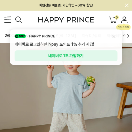
멤버십 최대 28,000원 혜택
0
10,000
26SS 신상
BEST
BABY[6~12M]
아우터/상의
하의/레깅스
HAPPY PRINCE
네이버로 로그인
하면 Npay 포인트
1%
추가 지급!
네이버로 1초 가입하기