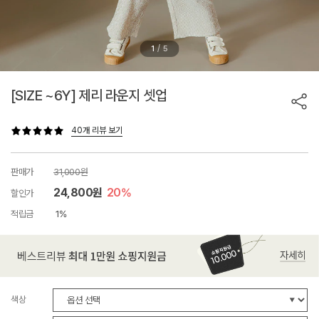
/
1
5
[SIZE ~6Y] 제리 라운지 셋업
40개 리뷰 보기
판매가
31,000원
24,800원
20%
할인가
적립금
1%
색상