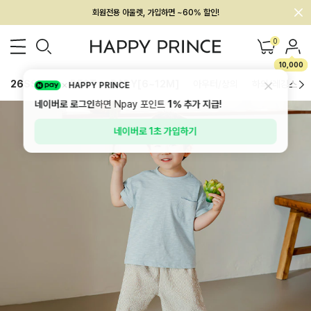
회원전용 아울렛, 가입하면 ~60% 할인!
멤버십 최대 28,000원 혜택
0
10,000
26SS 신상
BEST
BABY[6~12M]
아우터/상의
하의/레깅스
HAPPY PRINCE
네이버로 로그인
하면 Npay 포인트
1%
추가 지급!
네이버로 1초 가입하기