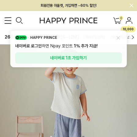
회원전용 아울렛, 가입하면 ~60% 할인!
멤버십 최대 28,000원 혜택
0
10,000
26SS 신상
BEST
BABY[6~12M]
아우터/상의
하의/레깅스
HAPPY PRINCE
네이버로 로그인
하면 Npay 포인트
1%
추가 지급!
네이버로 1초 가입하기