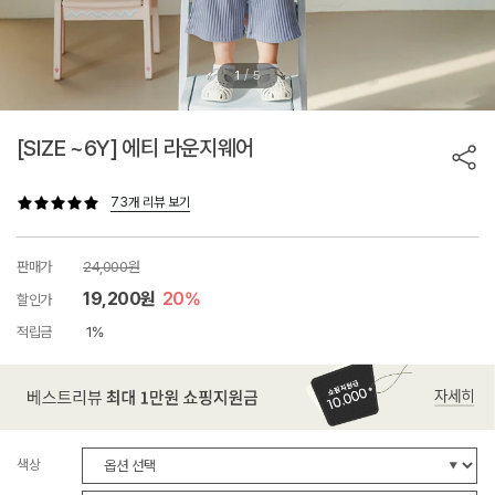
/
1
5
[SIZE ~6Y] 에티 라운지웨어
73개 리뷰 보기
판매가
24,000원
19,200원
20%
할인가
적립금
1%
색상