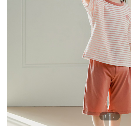
1
3
/