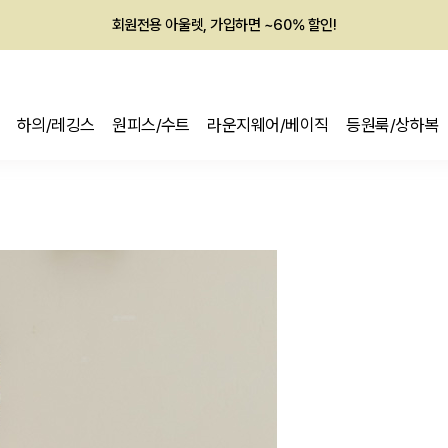
회원전용 아울렛, 가입하면 ~60% 할인!
멤버십 최대 28,000원 혜택
하의/레깅스
원피스/수트
라운지웨어/베이직
등원룩/상하복