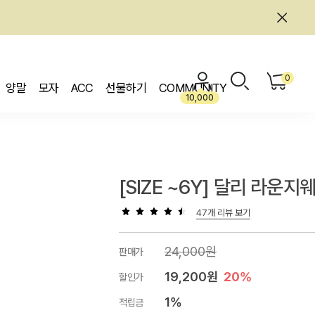
0
양말
모자
ACC
선물하기
COMMUNITY
10,000
[SIZE ~6Y] 달리 라운지
47개 리뷰 보기
24,000원
판매가
19,200원
20%
할인가
1%
적립금