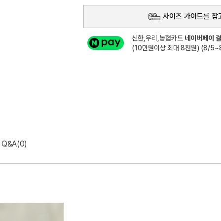
사이즈 가이드를 참
신한,우리,농협카드
네이버페이 결
(10만원이상 최대 8천원) (8/5~8
Q&A(0)