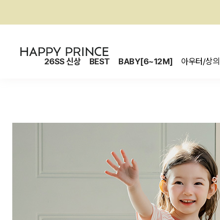
26SS 신상
BEST
BABY[6~12M]
아우터/상의