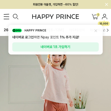
회원전용 아울렛, 가입하면 ~60% 할인!
멤버십 최대 28,000원 혜택
0
10,000
26SS 신상
BEST
BABY[6~12M]
아우터/상의
하의/레깅스
HAPPY PRINCE
네이버로 로그인
하면 Npay 포인트
1%
추가 지급!
네이버로 1초 가입하기