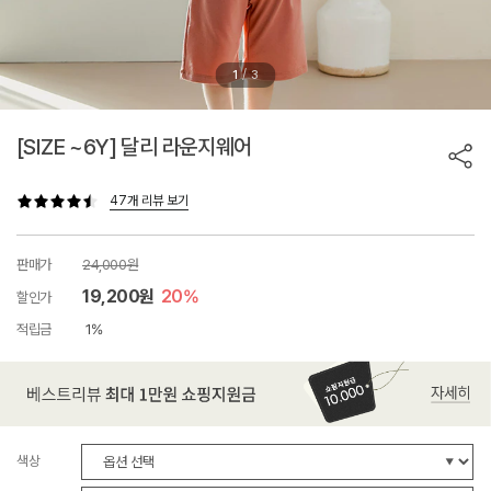
/
1
3
[SIZE ~6Y] 달리 라운지웨어
47개 리뷰 보기
판매가
24,000원
19,200원
20%
할인가
적립금
1%
색상