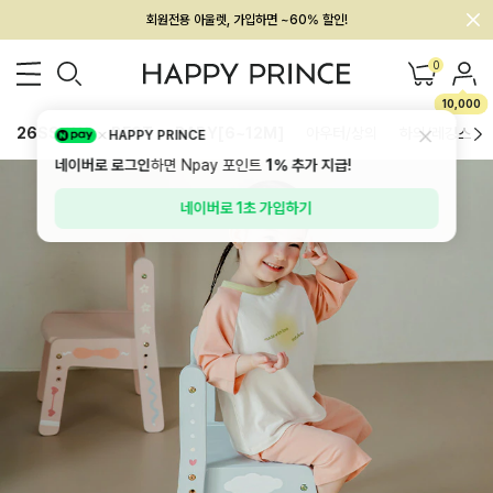
회원전용 아울렛, 가입하면 ~60% 할인!
멤버십 최대 28,000원 혜택
0
10,000
26SS 신상
BEST
BABY[6~12M]
아우터/상의
하의/레깅스
HAPPY PRINCE
네이버로 로그인
하면 Npay 포인트
1%
추가 지급!
네이버로 1초 가입하기