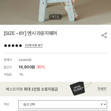
/
1
4
[SIZE ~6Y] 엔시 라운지웨어
33개 리뷰 보기
판매가
24,000원
16,800원
30%
할인가
적립금
1%
색상