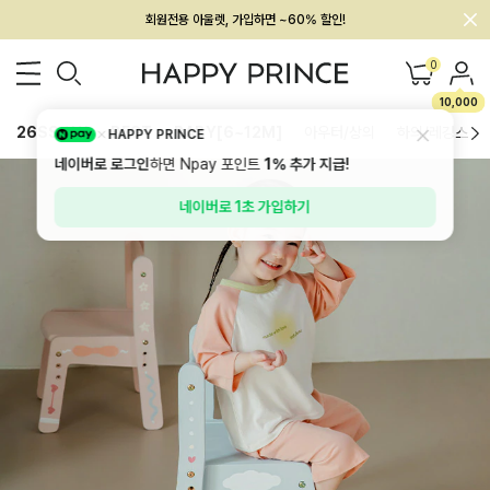
회원전용 아울렛, 가입하면 ~60% 할인!
멤버십 최대 28,000원 혜택
0
10,000
26SS 신상
BEST
BABY[6~12M]
아우터/상의
하의/레깅스
HAPPY PRINCE
네이버로 로그인
하면 Npay 포인트
1%
추가 지급!
네이버로 1초 가입하기