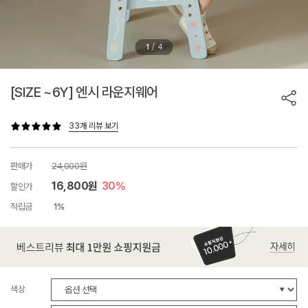
/
1
4
[SIZE ~6Y] 엔시 라운지웨어
33개 리뷰 보기
판매가
24,000원
16,800원
30%
할인가
적립금
1%
색상