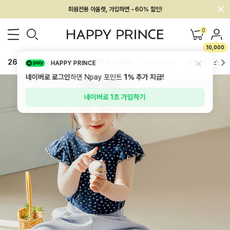
회원전용 아울렛, 가입하면 ~60% 할인!
멤버십 최대 28,000원 혜택
0
10,000
26SS 신상
BEST
BABY[6~12M]
아우터/상의
하의/레깅스
HAPPY PRINCE
네이버로 로그인
하면 Npay 포인트
1%
추가 지급!
네이버로 1초 가입하기