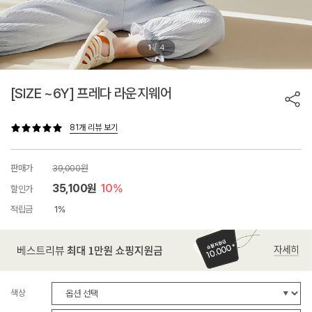
/
1
4
[SIZE ~6Y] 프레다 라운지웨어
81개 리뷰 보기
판매가
39,000원
35,100원
10%
할인가
적립금
1%
색상