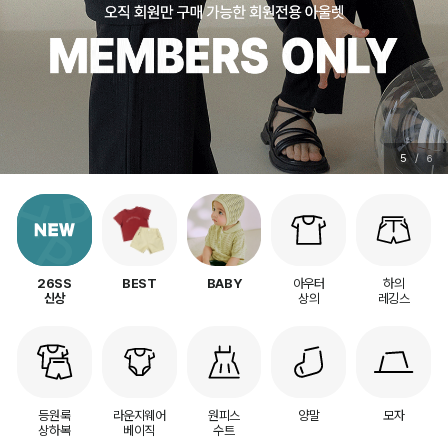
6
/
6
아우터
하의
26SS
BEST
BABY
상의
레깅스
신상
등원룩
라운지웨어
원피스
양말
모자
상하복
베이직
수트