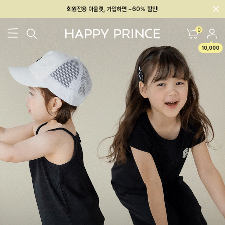
멤버십 최대 28,000원 혜택
0
10,000
26SS 신상
BEST
BABY[6~12M]
아우터/상의
하의/레깅스