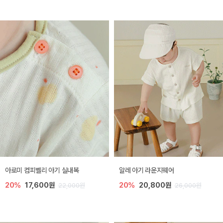
아로미 컴피벨리 아기 실내복
알레 아기 라운지웨어
20%
17,600원
20%
20,800원
22,000원
26,000원