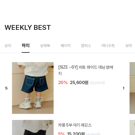
WEEKLY BEST
상하복
상의
하의
베이직
원피스
바디수트
모자
밀라 아기 셋업
20%
35,200원
44,000원
브렌 아기 블라우스 세트
10%
36,900원
41,000원