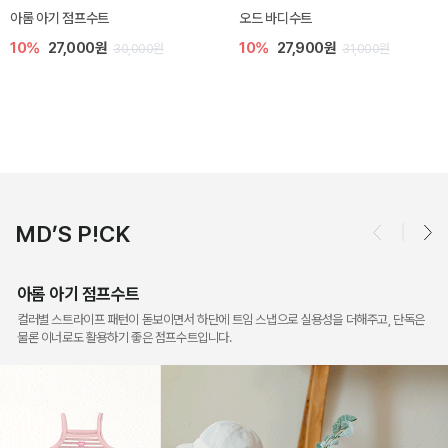
모나 아기 블라우스 세트
[SIZE ~6Y] 로미나 라운지 셋업
10%
36,000원
10%
26,100원
40,000원
29,000원
MD’S P!CK
아롬 아기 점프수트
컬러별 스트라이프 패턴이 돋보이면서 하단에 트임 스냅으로 실용성을 더해주고, 단독은
물론 이너로도 활용하기 좋은 점프수트입니다.