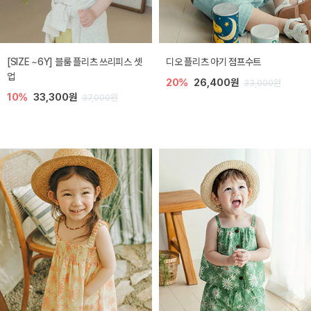
[SIZE ~6Y] 블룸 플리츠 쓰리피스 셋
디오 플리츠 아기 점프수트
업
20%
26,400원
33,000원
10%
33,300원
37,000원