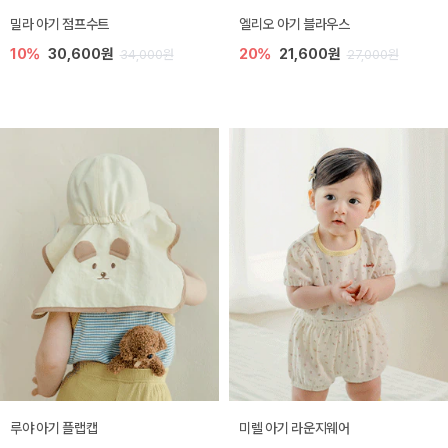
밀라 아기 점프수트
엘리오 아기 블라우스
10%
30,600원
20%
21,600원
34,000원
27,000원
루야 아기 플랩캡
미렐 아기 라운지웨어