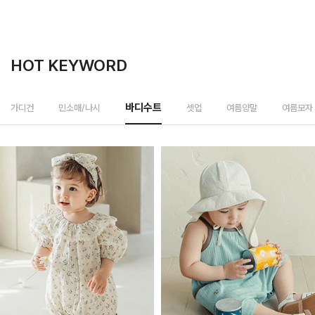
HOT KEYWORD
셋업
가디건
민소매/나시
바디수트
여름양말
여름모자