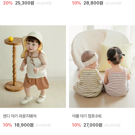
20%
25,300원
10%
28,800원
31,600원
32,000원
렌디 아기 라운지웨어
아롬 아기 점프수트
10%
18,900원
10%
27,000원
21,000원
30,000원