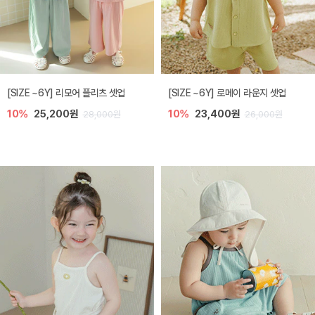
[SIZE ~6Y] 리모어 플리츠 셋업
[SIZE ~6Y] 로메이 라운지 셋업
10%
25,200원
10%
23,400원
28,000원
26,000원