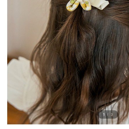
1
3
/