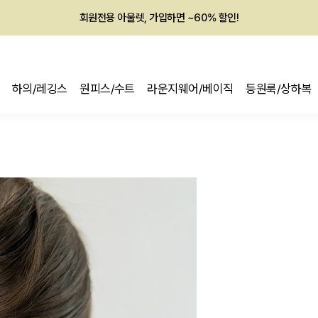
회원전용 아울렛, 가입하면 ~60% 할인!
멤버십 최대 28,000원 혜택
하의/레깅스
원피스/수트
라운지웨어/베이직
등원룩/상하복