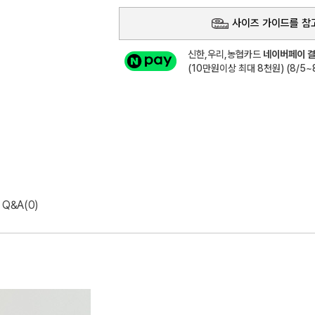
사이즈 가이드를 참
신한,우리,농협카드
네이버페이 결
(10만원이상 최대 8천원) (8/5~8
Q&A(0)