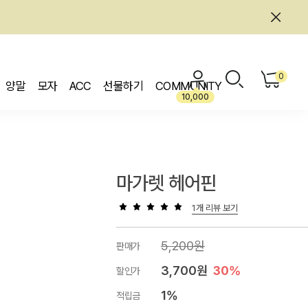
0
양말
모자
ACC
선물하기
COMMUNITY
10,000
마가렛 헤어핀
1개 리뷰 보기
5,200원
판매가
3,700원
30%
할인가
1%
적립금