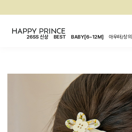
26SS 신상
BEST
BABY[6~12M]
아우터/상의