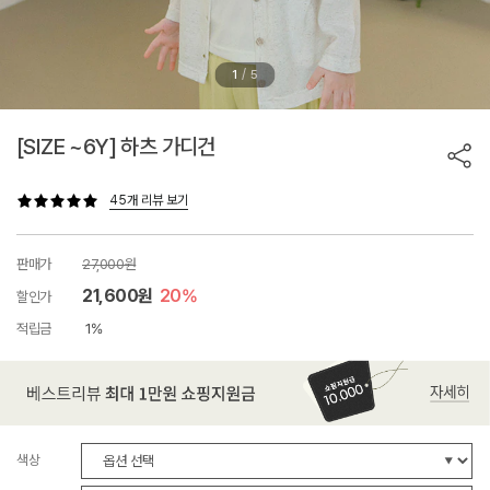
/
1
5
[SIZE ~6Y] 하츠 가디건
45개 리뷰 보기
판매가
27,000원
21,600원
20%
할인가
적립금
1%
색상