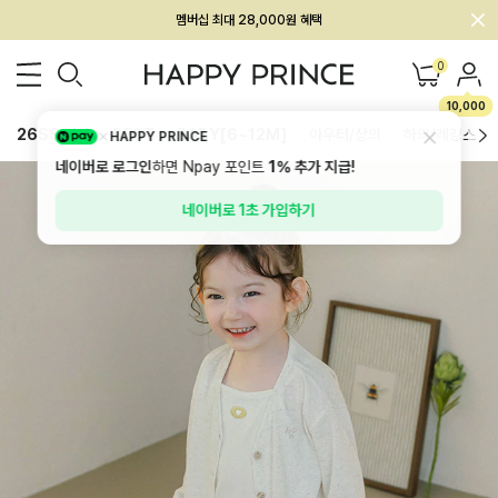
멤버십 최대 28,000원 혜택
회원전용 아울렛, 가입하면 ~60% 할인!
0
멤버십 최대 28,000원 혜택
10,000
26SS 신상
BEST
BABY[6~12M]
아우터/상의
하의/레깅스
HAPPY PRINCE
네이버로 로그인
하면 Npay 포인트
1%
추가 지급!
네이버로 1초 가입하기