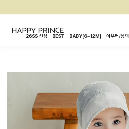
26SS 신상
BEST
BABY[6~12M]
아우터/상의