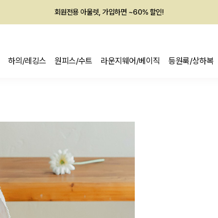
회원전용 아울렛, 가입하면 ~60% 할인!
멤버십 최대 28,000원 혜택
하의/레깅스
원피스/수트
라운지웨어/베이직
등원룩/상하복