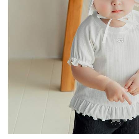
1
4
/