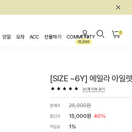
0
양말
모자
ACC
선물하기
COMMUNITY
10,000
[SIZE ~6Y] 에일라 아일
30개 리뷰 보기
25,000원
판매가
15,000원
40%
할인가
1%
적립금