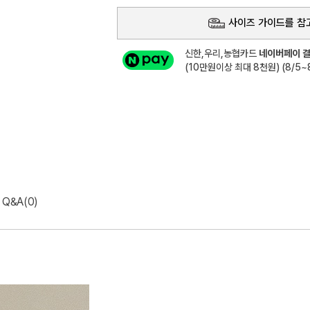
사이즈 가이드를 참
신한,우리,농협카드
네이버페이 결
(10만원이상 최대 8천원) (8/5~8
Q&A(0)