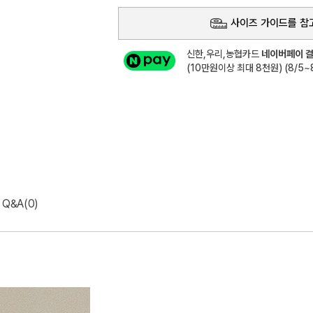
사이즈 가이드를 참
신한,우리,농협카드
네이버페이 결
(10만원이상 최대 8천원) (8/5~8
Q&A(0)