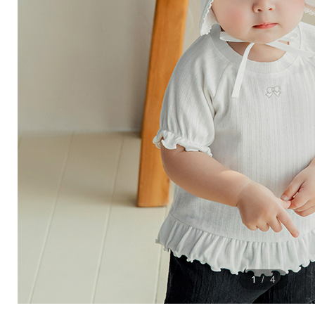
1
4
/