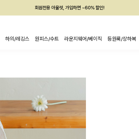
회원전용 아울렛, 가입하면 ~60% 할인!
멤버십 최대 28,000원 혜택
하의/레깅스
원피스/수트
라운지웨어/베이직
등원룩/상하복