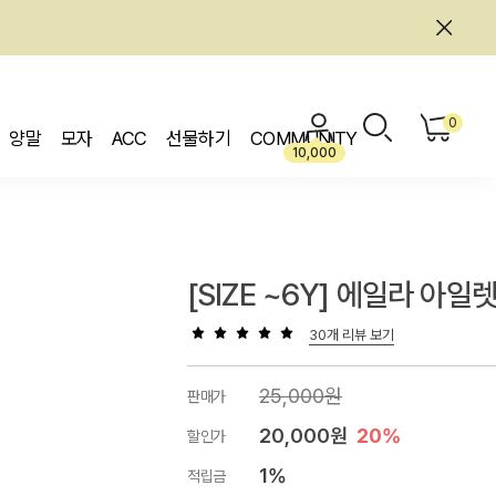
0
양말
모자
ACC
선물하기
COMMUNITY
10,000
[SIZE ~6Y] 에일라 아일
30개 리뷰 보기
25,000원
판매가
20,000원
20%
할인가
1%
적립금