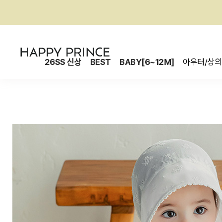
26SS 신상
BEST
BABY[6~12M]
아우터/상의