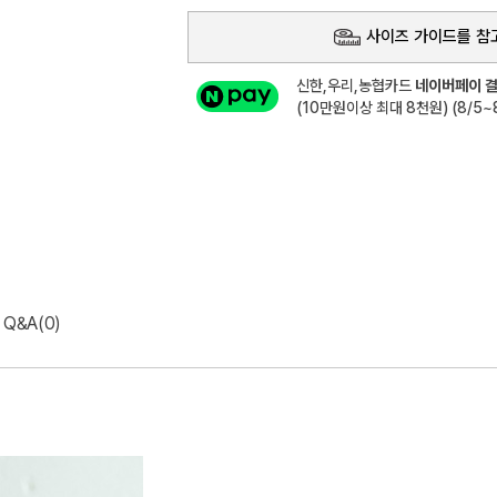
사이즈 가이드를 참
신한,우리,농협카드
네이버페이 결
(10만원이상 최대 8천원) (8/5~8
Q&A(0)