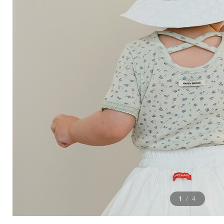
1
4
/