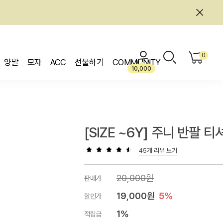
0
양말
모자
ACC
선물하기
COMMUNITY
10,000
[SIZE ~6Y] 주니 반팔 티
45개 리뷰 보기
20,000원
판매가
19,000원
5%
할인가
1%
적립금