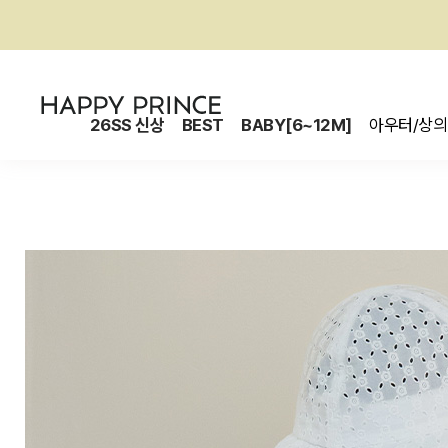
26SS 신상
BEST
BABY[6~12M]
아우터/상의