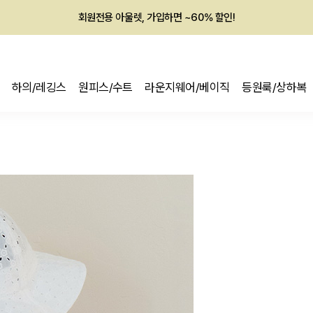
회원전용 아울렛, 가입하면 ~60% 할인!
멤버십 최대 28,000원 혜택
하의/레깅스
원피스/수트
라운지웨어/베이직
등원룩/상하복