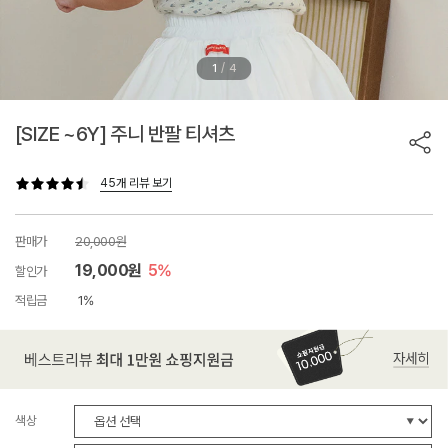
/
1
4
[SIZE ~6Y] 주니 반팔 티셔츠
45개 리뷰 보기
판매가
20,000원
19,000원
5%
할인가
적립금
1%
색상