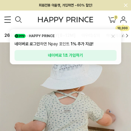
회원전용 아울렛, 가입하면 ~60% 할인!
멤버십 최대 28,000원 혜택
0
10,000
26SS 신상
BEST
BABY[6~12M]
아우터/상의
하의/레깅스
HAPPY PRINCE
네이버로 로그인
하면 Npay 포인트
1%
추가 지급!
네이버로 1초 가입하기