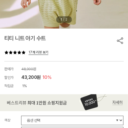
/
1
2
티티 니트 아기 수트
17개 리뷰 보기
판매가
48,000원
43,200원
10%
할인가
적립금
1%
색상