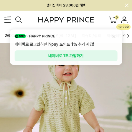
멤버십 최대 28,000원 혜택
0
10,000
26SS 신상
BEST
BABY[6~12M]
아우터/상의
하의/레깅스
HAPPY PRINCE
네이버로 로그인
하면 Npay 포인트
1%
추가 지급!
네이버로 1초 가입하기