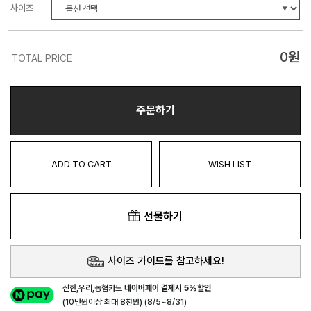
사이즈
0
원
TOTAL PRICE
주문하기
ADD TO CART
WISH LIST
선물하기
사이즈 가이드를 참고하세요!
신한,우리,농협카드
네이버페이 결제시 5%할인
(10만원이상 최대 8천원) (8/5~8/31)