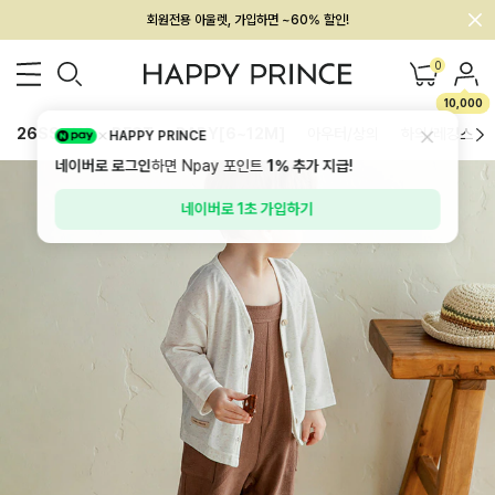
회원전용 아울렛, 가입하면 ~60% 할인!
멤버십 최대 28,000원 혜택
0
10,000
26SS 신상
BEST
BABY[6~12M]
아우터/상의
하의/레깅스
HAPPY PRINCE
네이버로 로그인
하면 Npay 포인트
1%
추가 지급!
네이버로 1초 가입하기