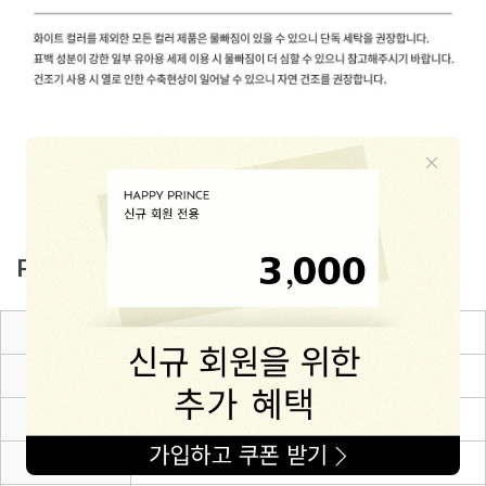
PRODUCT INFO
제품소재
Rayon 95% + Linen 4% + Cotton 1%
색상
브라운
치수
6~12m(80),12~24m(90),24~36m(100),3~4Y(110)
제조자
㈜해피프린스