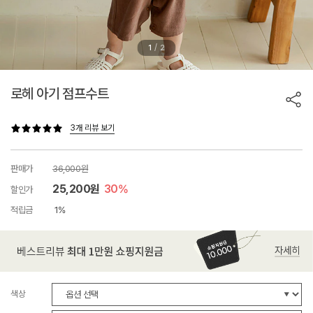
/
1
2
로헤 아기 점프수트
3개 리뷰 보기
판매가
36,000원
25,200원
30%
할인가
적립금
1%
색상