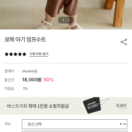
/
1
2
로헤 아기 점프수트
3개 리뷰 보기
판매가
36,000원
18,000원
50%
할인가
적립금
1%
색상