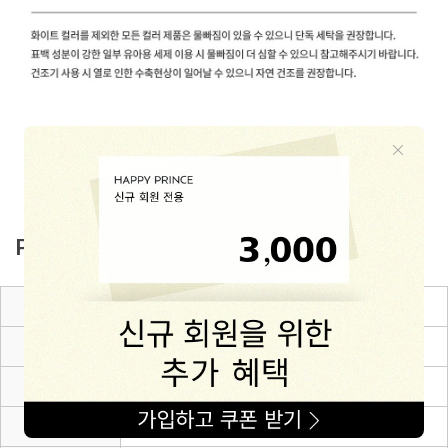
PRODUCT INFO
제품소재
Rayon 95% + Linen 4% + Cotton 1%
색상
브라운
치수
6~12m(80),12~24m(90),24~36m(100),3~4Y(110)
제조자
㈜해피프린스