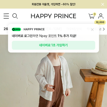
회원전용 아울렛, 가입하면 ~60% 할인!
멤버십 최대 28,000원 혜택
0
10,000
26SS 신상
BEST
BABY[6~12M]
아우터/상의
하의/레깅스
HAPPY PRINCE
네이버로 로그인
하면 Npay 포인트
1%
추가 지급!
네이버로 1초 가입하기