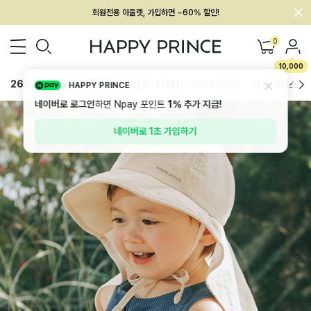
멤버십 최대 28,000원 혜택
0
10,000
26SS 신상
BEST
BABY[6~12M]
아우터/상의
하의/레깅스
HAPPY PRINCE
네이버로 로그인
하면 Npay 포인트
1%
추가 지급!
네이버로 1초 가입하기