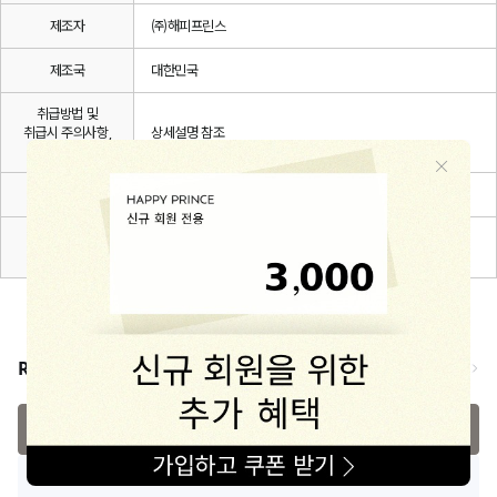
제조자
㈜해피프린스
제조국
대한민국
취급방법 및
취급시 주의사항,
상세설명 참조
안전표시
품질보증기준
관련 법 및 소비자 분쟁해결 규정에 따름
A/S 책임자와
해피프린스/1668-1570
전화번호