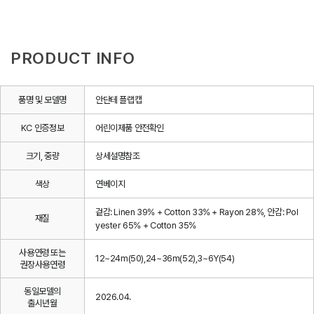
PRODUCT INFO
품명 및 모델명
안단테 플랩캡
KC 인증정보
어린이제품 안전확인
크기, 중량
상세설명참조
색상
연베이지
겉감: Linen 39% + Cotton 33% + Rayon 28%, 안감: Pol
재질
yester 65% + Cotton 35%
사용연령 또는
12~24m(50),24~36m(52),3~6Y(54)
권장사용연령
동일모델의
2026.04.
출시년월