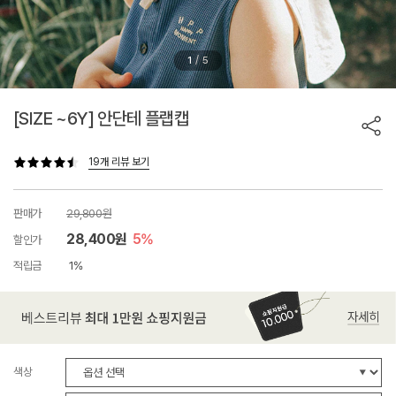
/
1
5
[SIZE ~6Y] 안단테 플랩캡
19개 리뷰 보기
판매가
29,800원
28,400원
5%
할인가
적립금
1%
색상