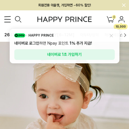
회원전용 아울렛, 가입하면 ~60% 할인!
멤버십 최대 28,000원 혜택
0
10,000
26SS 신상
BEST
BABY[6~12M]
아우터/상의
하의/레깅스
HAPPY PRINCE
네이버로 로그인
하면 Npay 포인트
1%
추가 지급!
네이버로 1초 가입하기