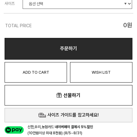
사이즈
0
원
TOTAL PRICE
주문하기
ADD TO CART
WISH LIST
선물하기
사이즈 가이드를 참고하세요!
신한,우리,농협카드
네이버페이 결제시 5%할인
(10만원이상 최대 8천원) (8/5~8/31)