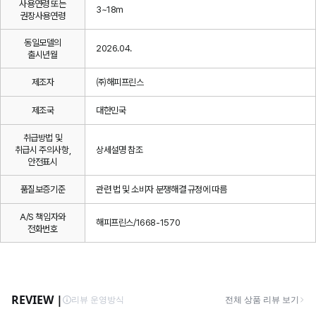
사용연령 또는
3~18m
권장사용연령
동일모델의
2026.04.
출시년월
제조자
㈜해피프린스
제조국
대한민국
취급방법 및
취급시 주의사항,
상세설명 참조
안전표시
품질보증기준
관련 법 및 소비자 분쟁해결 규정에 따름
A/S 책임자와
해피프린스/1668-1570
전화번호