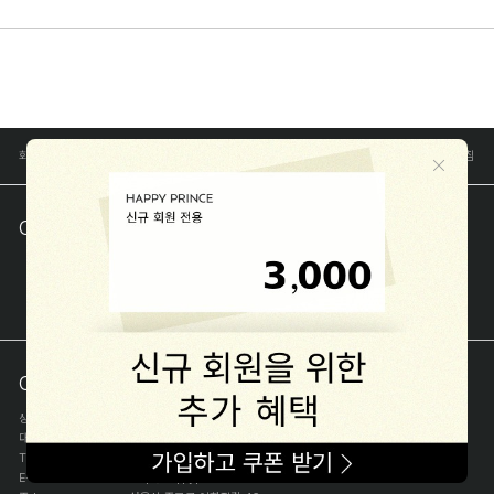
회사소개
공지사항
FAQ
이용약관
개인정보취급방침
1668-1570
CONTACT
MON-FRI : AM 10:00 - PM 04:00
SAT,SUN,HOLIDAY OFF
LUNCH PM 12:30 ~ PM 01:30
COMPANY INFO
상호
(주)해피프린스
대표
이화진
TEL
1668-1570
E-MAIL
help@happyprince.co.kr