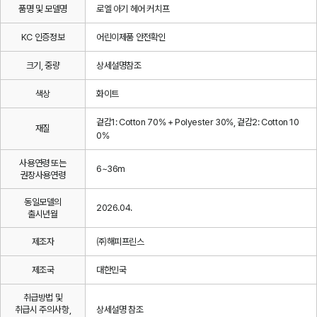
품명 및 모델명
로엘 아기 헤어 커치프
KC 인증정보
어린이제품 안전확인
크기, 중량
상세설명참조
색상
화이트
겉감1: Cotton 70% + Polyester 30%, 겉감2: Cotton 10
재질
0%
사용연령 또는
6~36m
권장사용연령
동일모델의
2026.04.
출시년월
제조자
㈜해피프린스
제조국
대한민국
취급방법 및
취급시 주의사항,
상세설명 참조