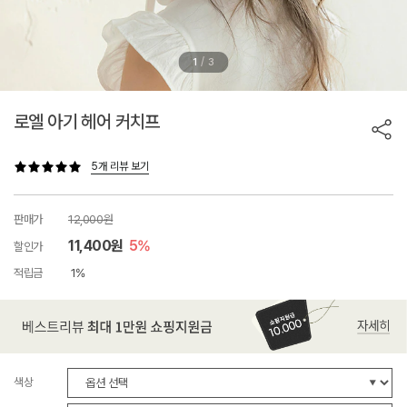
/
1
3
로엘 아기 헤어 커치프
5개 리뷰 보기
판매가
12,000원
11,400원
5%
할인가
적립금
1%
색상