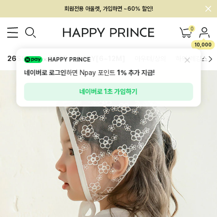
회원전용 아울렛, 가입하면 ~60% 할인!
멤버십 최대 28,000원 혜택
0
10,000
26SS 신상
BEST
BABY[6~12M]
아우터/상의
하의/레깅스
HAPPY PRINCE
네이버로 로그인
하면 Npay 포인트
1%
추가 지급!
네이버로 1초 가입하기