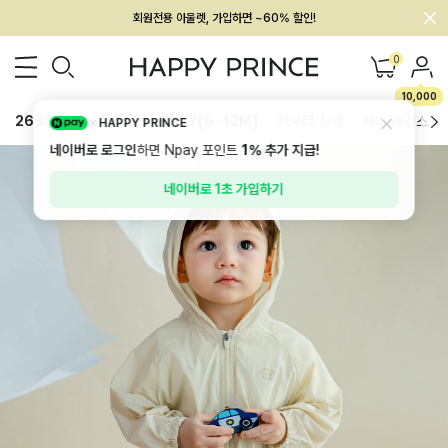
회원전용 아울렛, 가입하면 ~60% 할인!
멤버십 최대 28,000원 혜택
0
10,000
26SS 신상
BEST
BABY[6~12M]
아우터/상의
하의/레깅스
HAPPY PRINCE
네이버로 로그인
하면 Npay 포인트
1%
추가 지급!
네이버로 1초 가입하기