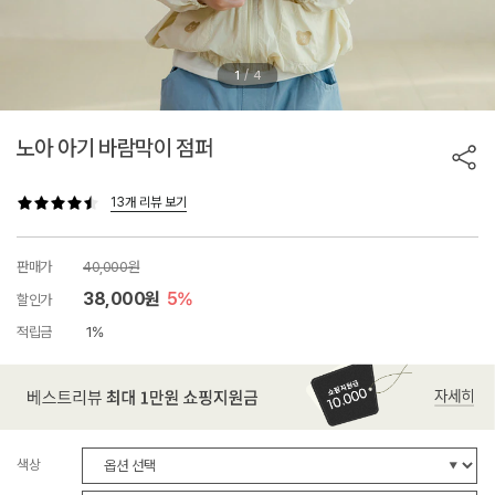
/
1
4
노아 아기 바람막이 점퍼
13개 리뷰 보기
판매가
40,000원
38,000원
5%
할인가
적립금
1%
색상