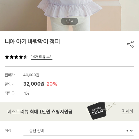
/
1
4
니아 아기 바람막이 점퍼
14개 리뷰 보기
판매가
40,000원
32,000원
20%
할인가
적립금
1%
색상