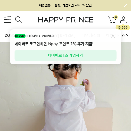
회원전용 아울렛, 가입하면 ~60% 할인!
멤버십 최대 28,000원 혜택
0
10,000
26SS 신상
BEST
BABY[6~12M]
아우터/상의
하의/레깅스
HAPPY PRINCE
네이버로 로그인
하면 Npay 포인트
1%
추가 지급!
네이버로 1초 가입하기