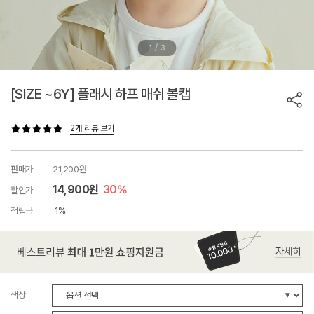
/
1
3
[SIZE ~6Y] 플래시 하프 매쉬 볼캡
2개 리뷰 보기
판매가
21,200원
14,900원
30%
할인가
적립금
1%
색상