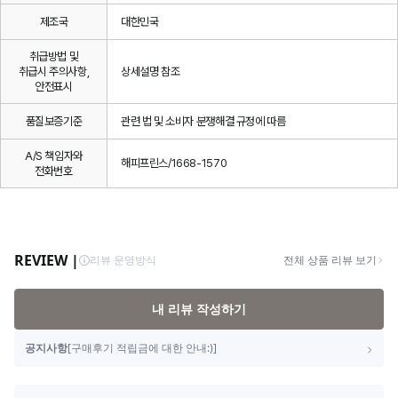
제조국
대한민국
취급방법 및
취급시 주의사항,
상세설명 참조
안전표시
품질보증기준
관련 법 및 소비자 분쟁해결 규정에 따름
A/S 책임자와
해피프린스/1668-1570
전화번호