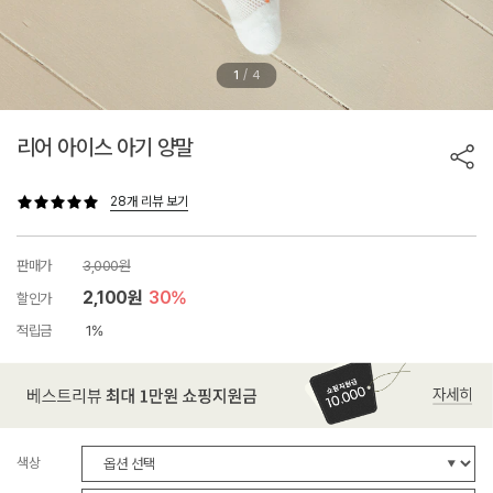
/
1
4
리어 아이스 아기 양말
28개 리뷰 보기
판매가
3,000원
2,100원
30%
할인가
적립금
1%
색상