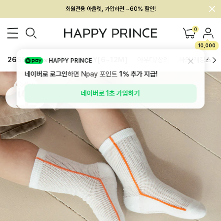
회원전용 아울렛, 가입하면 ~60% 할인!
멤버십 최대 28,000원 혜택
0
10,000
26SS 신상
BEST
BABY[6~12M]
아우터/상의
하의/레깅스
HAPPY PRINCE
네이버로 로그인
하면 Npay 포인트
1%
추가 지급!
네이버로 1초 가입하기