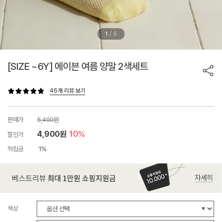
/
1
5
[SIZE ~6Y] 에이븐 여름 양말 2색세트
46개 리뷰 보기
판매가
5,400원
4,900원
10%
할인가
적립금
1%
색상