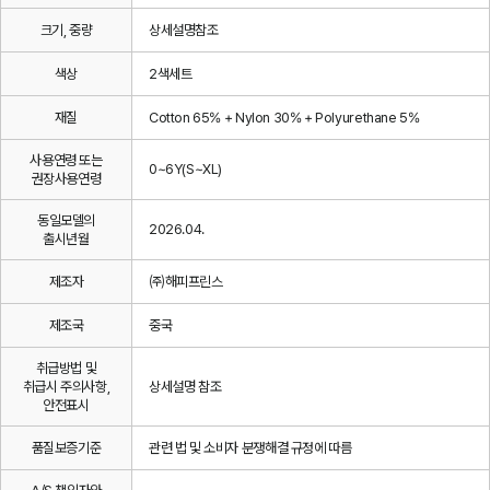
크기, 중량
상세설명참조
색상
2색세트
재질
Cotton 65% + Nylon 30% + Polyurethane 5%
사용연령 또는
0~6Y(S~XL)
권장사용연령
동일모델의
2026.04.
출시년월
제조자
㈜해피프린스
제조국
중국
취급방법 및
취급시 주의사항,
상세설명 참조
안전표시
품질보증기준
관련 법 및 소비자 분쟁해결 규정에 따름