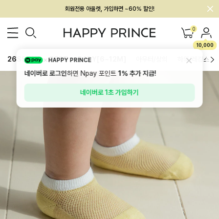
회원전용 아울렛, 가입하면 ~60% 할인!
멤버십 최대 28,000원 혜택
0
10,000
26SS 신상
BEST
BABY[6~12M]
아우터/상의
하의/레깅스
HAPPY PRINCE
네이버로 로그인
하면 Npay 포인트
1%
추가 지급!
네이버로 1초 가입하기