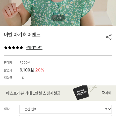
/
1
3
아벨 아기 헤어밴드
4개 리뷰 보기
판매가
7,600원
6,100원
20%
할인가
적립금
1%
색상