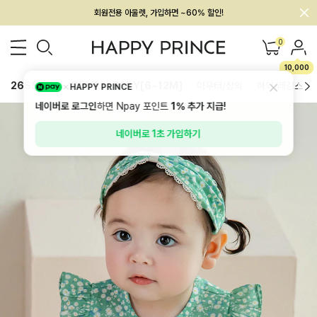
회원전용 아울렛, 가입하면 ~60% 할인!
멤버십 최대 28,000원 혜택
0
10,000
26SS 신상
BEST
BABY[6~12M]
아우터/상의
하의/레깅스
HAPPY PRINCE
네이버로 로그인
하면 Npay 포인트
1%
추가 지급!
네이버로 1초 가입하기