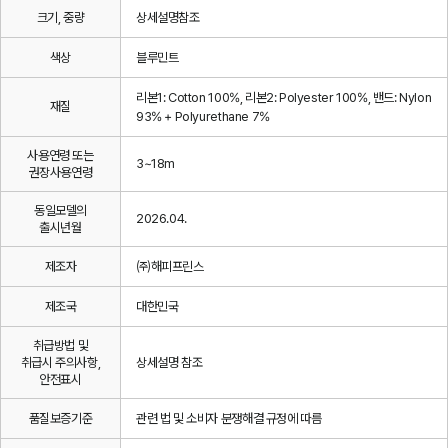
크기, 중량
상세설명참조
색상
블루민트
리본1: Cotton 100%, 리본2: Polyester 100%, 밴드: Nylon
재질
93% + Polyurethane 7%
사용연령 또는
3~18m
권장사용연령
동일모델의
2026.04.
출시년월
제조자
㈜해피프린스
제조국
대한민국
취급방법 및
취급시 주의사항,
상세설명 참조
안전표시
품질보증기준
관련 법 및 소비자 분쟁해결 규정에 따름