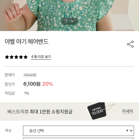
/
1
3
아벨 아기 헤어밴드
4개 리뷰 보기
판매가
7,600원
6,100원
20%
할인가
적립금
1%
색상