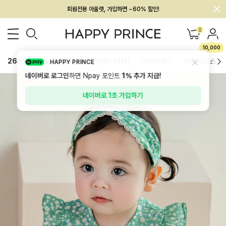
회원전용 아울렛, 가입하면 ~60% 할인!
멤버십 최대 28,000원 혜택
0
10,000
26SS 신상
BEST
BABY[6~12M]
아우터/상의
하의/레깅스
HAPPY PRINCE
네이버로 로그인
하면 Npay 포인트
1%
추가 지급!
네이버로 1초 가입하기