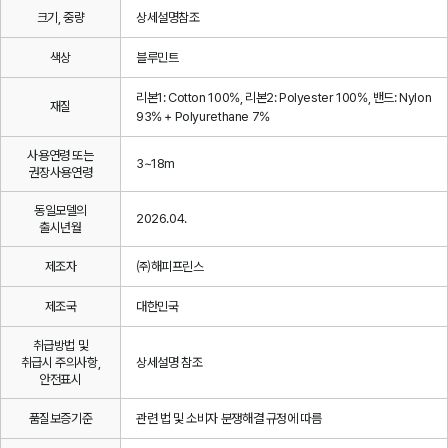
크기, 중량
상세설명참조
색상
블루민트
리본1: Cotton 100%, 리본2: Polyester 100%, 밴드: Nylon
재질
93% + Polyurethane 7%
사용연령 또는
3~18m
권장사용연령
동일모델의
2026.04.
출시년월
제조자
㈜해피프린스
제조국
대한민국
취급방법 및
취급시 주의사항,
상세설명 참조
안전표시
품질보증기준
관련 법 및 소비자 분쟁해결 규정에 따름