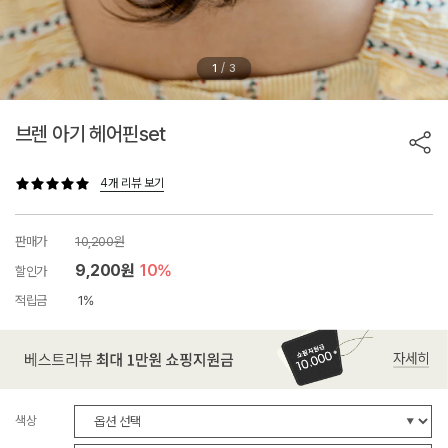
/
1
3
브렌 아기 헤어핀set
4개 리뷰 보기
판매가
10,200원
9,200원
10%
할인가
적립금
1%
색상