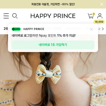
회원전용 아울렛, 가입하면 ~60% 할인!
멤버십 최대 28,000원 혜택
0
10,000
26SS 신상
BEST
BABY[6~12M]
아우터/상의
하의/레깅스
HAPPY PRINCE
네이버로 로그인
하면 Npay 포인트
1%
추가 지급!
네이버로 1초 가입하기