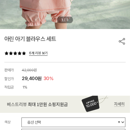
/
1
3
아린 아기 블라우스 세트
6개 리뷰 보기
판매가
42,000원
29,400원
30%
할인가
적립금
1%
색상