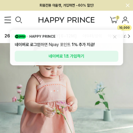
회원전용 아울렛, 가입하면 ~60% 할인!
멤버십 최대 28,000원 혜택
0
10,000
26SS 신상
BEST
BABY[6~12M]
아우터/상의
하의/레깅스
HAPPY PRINCE
네이버로 로그인
하면 Npay 포인트
1%
추가 지급!
네이버로 1초 가입하기