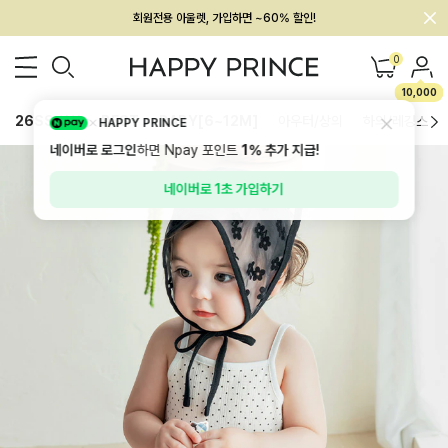
회원전용 아울렛, 가입하면 ~60% 할인!
멤버십 최대 28,000원 혜택
0
10,000
26SS 신상
BEST
BABY[6~12M]
아우터/상의
하의/레깅스
HAPPY PRINCE
네이버로 로그인
하면 Npay 포인트
1%
추가 지급!
네이버로 1초 가입하기