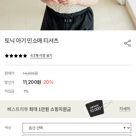
/
1
5
토닉 아기 민소매 티셔츠
43개 리뷰 보기
판매가
14,000원
11,200원
20%
할인가
적립금
1%
색상