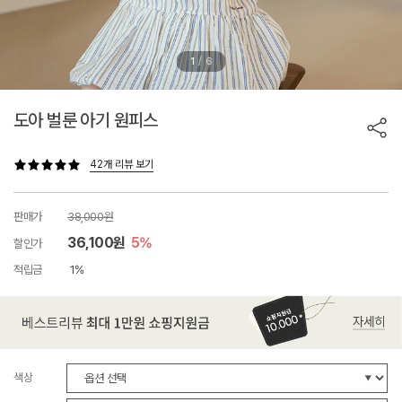
/
1
6
도아 벌룬 아기 원피스
42개 리뷰 보기
판매가
38,000원
36,100원
5%
할인가
적립금
1%
색상