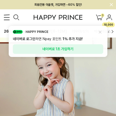
회원전용 아울렛, 가입하면 ~60% 할인!
멤버십 최대 28,000원 혜택
0
10,000
26SS 신상
BEST
BABY[6~12M]
아우터/상의
하의/레깅스
HAPPY PRINCE
네이버로 로그인
하면 Npay 포인트
1%
추가 지급!
네이버로 1초 가입하기