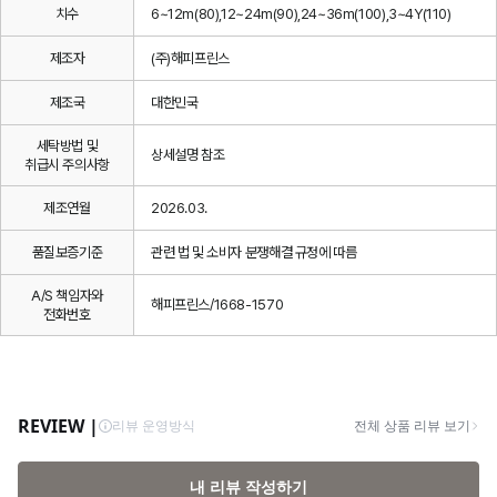
치수
6~12m(80),12~24m(90),24~36m(100),3~4Y(110)
제조자
(주)해피프린스
제조국
대한민국
세탁방법 및
상세설명 참조
취급시 주의사항
제조연월
2026.03.
품질보증기준
관련 법 및 소비자 분쟁해결 규정에 따름
A/S 책임자와
해피프린스/1668-1570
전화번호