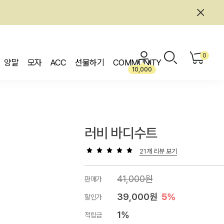
0
양말
모자
ACC
선물하기
COMMUNITY
10,000
러비 바디수트
21개 리뷰 보기
41,000원
판매가
39,000원
5%
할인가
1%
적립금