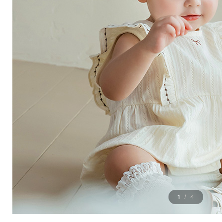
1
4
/