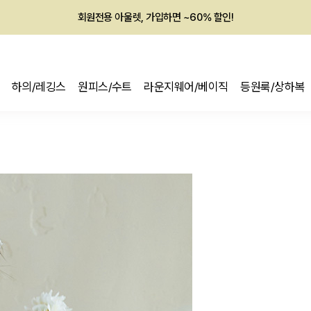
회원전용 아울렛, 가입하면 ~60% 할인!
멤버십 최대 28,000원 혜택
하의/레깅스
원피스/수트
라운지웨어/베이직
등원룩/상하복