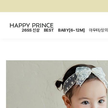
26SS 신상
BEST
BABY[6~12M]
아우터/상의