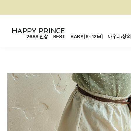
26SS 신상
BEST
BABY[6~12M]
아우터/상의