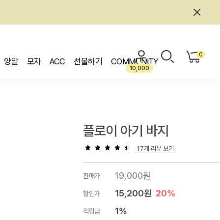
0
양말
모자
ACC
선물하기
COMMUNITY
10,000
플로이 아기 바지
17개 리뷰 보기
19,000원
판매가
15,200원
20%
할인가
1%
적립금