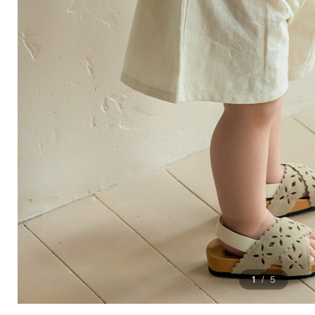
1
5
/