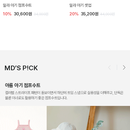
토닉 아기 민소매 티셔츠
베티 니트 아기 민소매 티셔츠
20%
11,200원
10%
24,300원
14,000원
27,000원
MD’S P!CK
아롬 아기 점프수트
컬러별 스트라이프 패턴이 돋보이면서 하단에 트임 스냅으로 실용성을 더해주고, 단독은
물론 이너로도 활용하기 좋은 점프수트입니다.