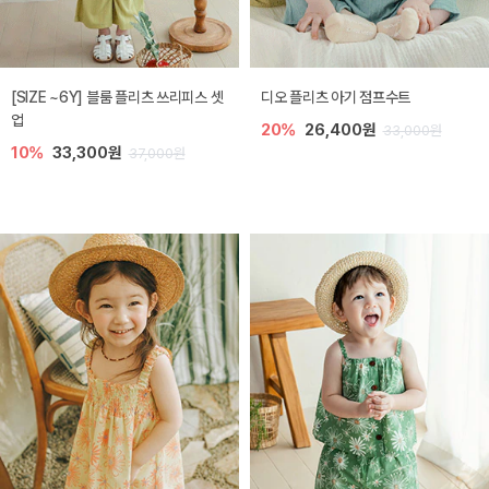
[SIZE ~6Y] 블룸 플리츠 쓰리피스 셋
디오 플리츠 아기 점프수트
업
20%
26,400원
33,000원
10%
33,300원
37,000원