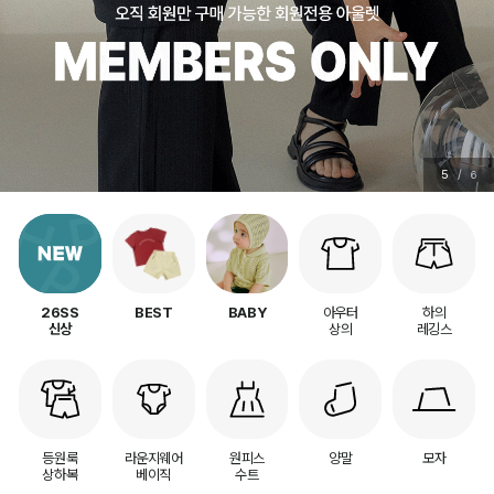
5
/
6
아우터
하의
26SS
BEST
BABY
상의
레깅스
신상
등원룩
라운지웨어
원피스
양말
모자
상하복
베이직
수트