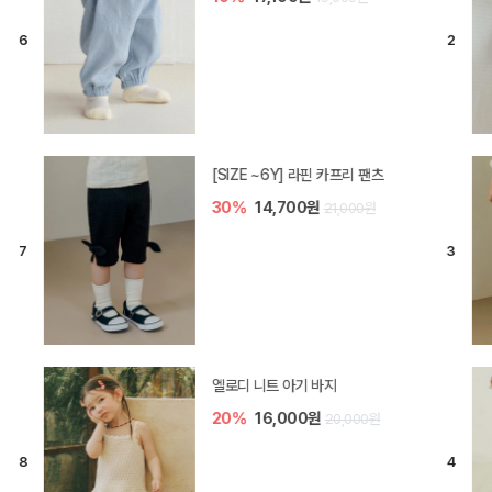
[SIZE ~6Y] 라핀 카프리 팬츠
30%
14,700원
21,000원
엘로디 니트 아기 바지
20%
16,000원
20,000원