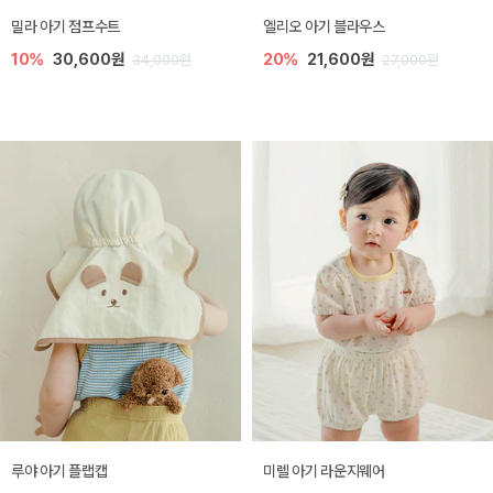
밀라 아기 점프수트
엘리오 아기 블라우스
10%
30,600원
20%
21,600원
34,000원
27,000원
루야 아기 플랩캡
미렐 아기 라운지웨어