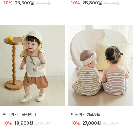
20%
25,300원
10%
28,800원
31,600원
32,000원
렌디 아기 라운지웨어
아롬 아기 점프수트
10%
18,900원
10%
27,000원
21,000원
30,000원