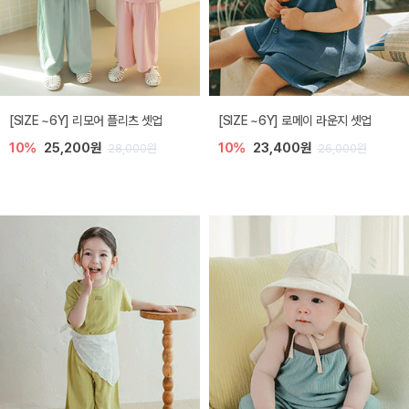
[SIZE ~6Y] 리모어 플리츠 셋업
[SIZE ~6Y] 로메이 라운지 셋업
10%
25,200원
10%
23,400원
28,000원
26,000원