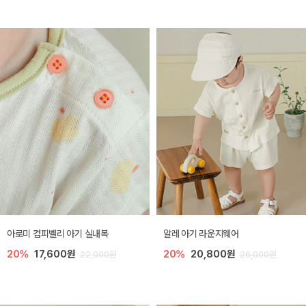
아로미 컴피벨리 아기 실내복
알레 아기 라운지웨어
20%
17,600원
20%
20,800원
22,000원
26,000원