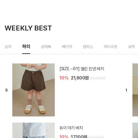
WEEKLY BEST
하의
상의
상하복
베이직
원피스
바디수트
모자
[SIZE ~6Y] 델린 린넨 바지
10%
21,600원
24,000원
듀이 아기 바지
10%
17,100원
19,000원