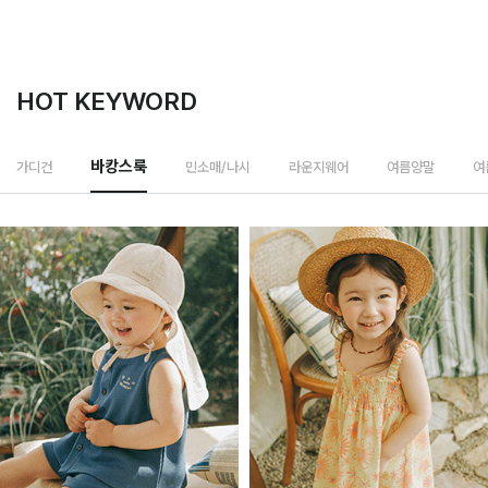
HOT KEYWORD
민소매/나시
가디건
바캉스룩
라운지웨어
여름양말
여