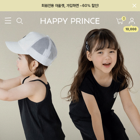
회원전용 아울렛, 가입하면 ~60% 할인!
멤버십 최대 28,000원 혜택
0
10,000
26SS 신상
BEST
BABY[6~12M]
아우터/상의
하의/레깅스