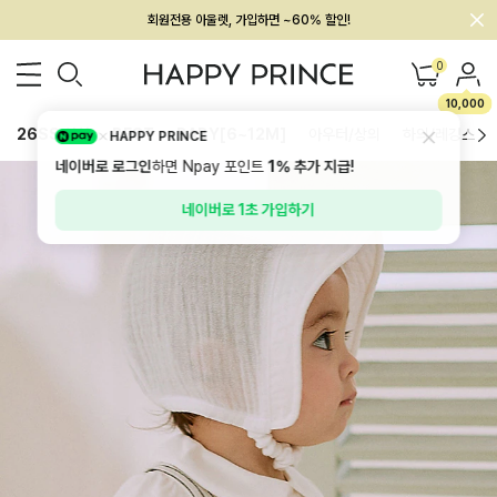
회원전용 아울렛, 가입하면 ~60% 할인!
멤버십 최대 28,000원 혜택
0
10,000
26SS 신상
BEST
BABY[6~12M]
아우터/상의
하의/레깅스
HAPPY PRINCE
네이버로 로그인
하면 Npay 포인트
1%
추가 지급!
네이버로 1초 가입하기