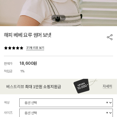
/
1
5
해피 베베 요루 썸머 보넷
31개 리뷰 보기
18,600원
판매가
적립금
1%
색상
사이즈