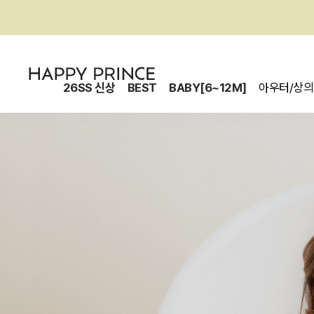
26SS 신상
BEST
BABY[6~12M]
아우터/상의