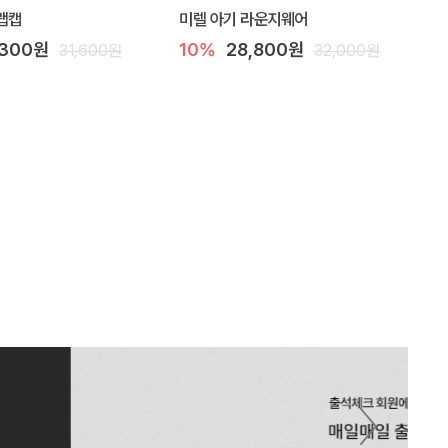
랩캡
미렐 아기 라운지웨어
,300원
10%
28,800원
31,600원
32,000원