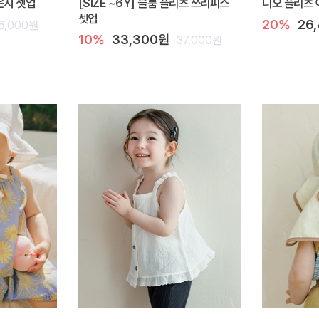
라운지 셋업
[SIZE ~6Y] 블룸 플리츠 쓰리피스
디오 플리츠 
셋업
20%
26
6,000원
10%
33,300원
37,000원