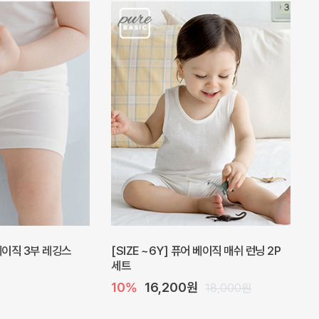
 베이직 3부 레깅스
[SIZE ~6Y] 퓨어 베이직 매쉬 런닝 2P
세트
10%
16,200원
18,000원