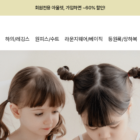
회원전용 아울렛, 가입하면 ~60% 할인!
멤버십 최대 28,000원 혜택
하의/레깅스
원피스/수트
라운지웨어/베이직
등원룩/상하복