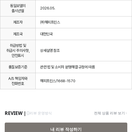
동일모델의
2026.05.
출시년월
제조자
㈜해피프린스
제조국
대한민국
취급방법 및
취급시 주의사항,
상세설명 참조
안전표시
품질보증기준
관련 법 및 소비자 분쟁해결 규정에 따름
A/S 책임자와
해피프린스/1668-1570
전화번호