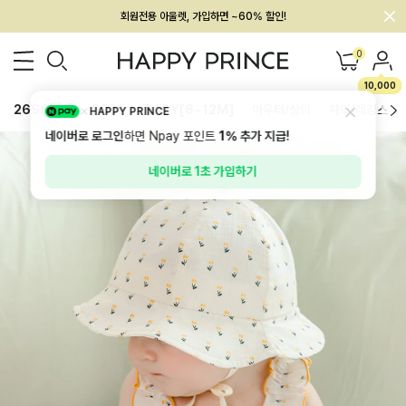
회원전용 아울렛, 가입하면 ~60% 할인!
멤버십 최대 28,000원 혜택
0
10,000
26SS 신상
BEST
BABY[6~12M]
아우터/상의
하의/레깅스
HAPPY PRINCE
네이버로 로그인
하면 Npay 포인트
1%
추가 지급!
네이버로 1초 가입하기