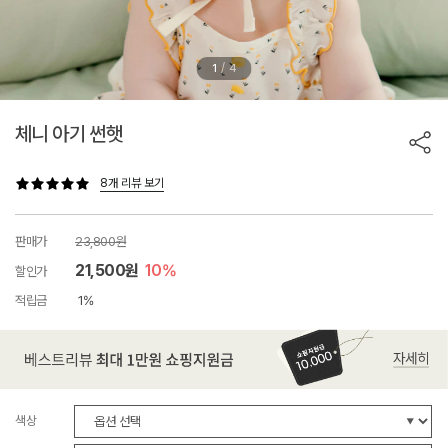
/
1
4
체니 아기 썬햇
8개 리뷰 보기
판매가
23,800원
21,500원
10%
할인가
적립금
1%
색상