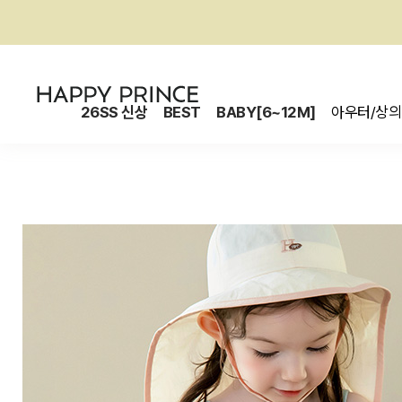
26SS 신상
BEST
BABY[6~12M]
아우터/상의