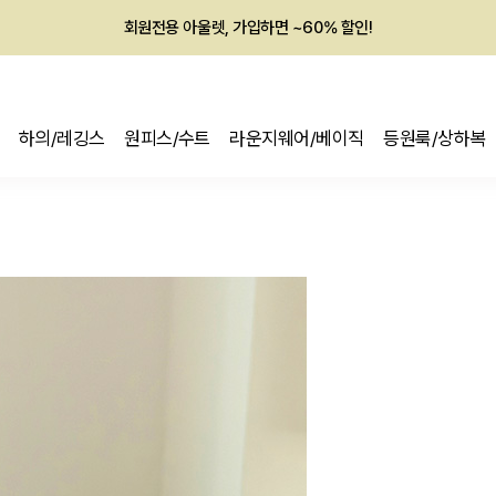
회원전용 아울렛, 가입하면 ~60% 할인!
멤버십 최대 28,000원 혜택
하의/레깅스
원피스/수트
라운지웨어/베이직
등원룩/상하복