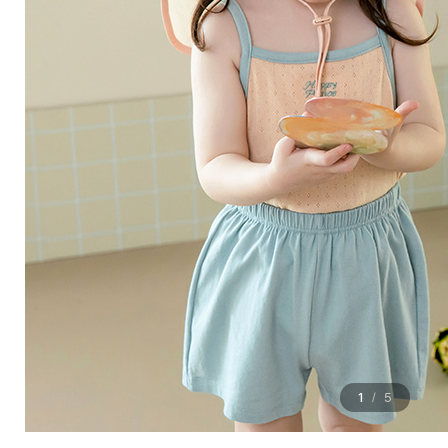
1
5
/