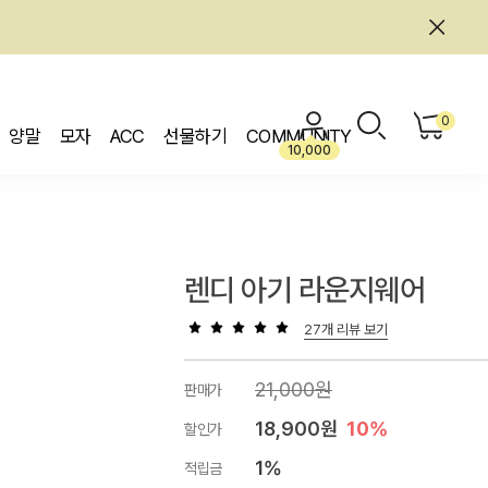
0
양말
모자
ACC
선물하기
COMMUNITY
10,000
렌디 아기 라운지웨어
27개 리뷰 보기
21,000원
판매가
18,900원
10%
할인가
1%
적립금