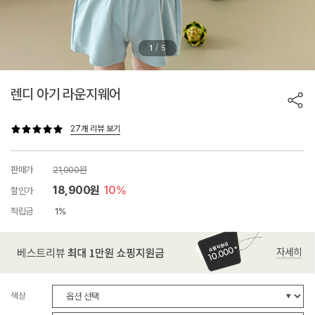
/
1
5
렌디 아기 라운지웨어
27개 리뷰 보기
판매가
21,000원
18,900원
10%
할인가
적립금
1%
색상