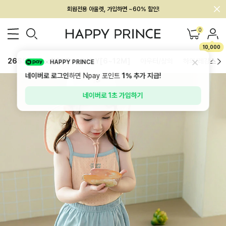
회원전용 아울렛, 가입하면 ~60% 할인!
멤버십 최대 28,000원 혜택
0
10,000
26SS 신상
BEST
BABY[6~12M]
아우터/상의
하의/레깅스
HAPPY PRINCE
네이버로 로그인
하면 Npay 포인트
1%
추가 지급!
네이버로 1초 가입하기