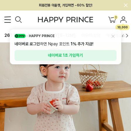
멤버십 최대 28,000원 혜택
0
10,000
26SS 신상
BEST
BABY[6~12M]
아우터/상의
하의/레깅스
HAPPY PRINCE
네이버로 로그인
하면 Npay 포인트
1%
추가 지급!
네이버로 1초 가입하기