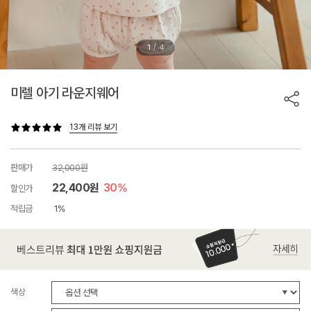
/
1
4
미렐 아기 라운지웨어
13개 리뷰 보기
판매가
32,000원
22,400원
30%
할인가
적립금
1%
색상