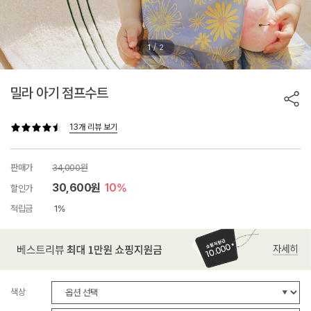
/
1
2
밀라 아기 점프수트
13개 리뷰 보기
판매가
34,000원
30,600원
10%
할인가
적립금
1%
색상