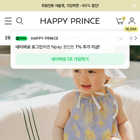
멤버십 최대 28,000원 혜택
0
10,000
26SS 신상
BEST
BABY[6~12M]
아우터/상의
하의/레깅스
HAPPY PRINCE
네이버로 로그인
하면 Npay 포인트
1%
추가 지급!
네이버로 1초 가입하기