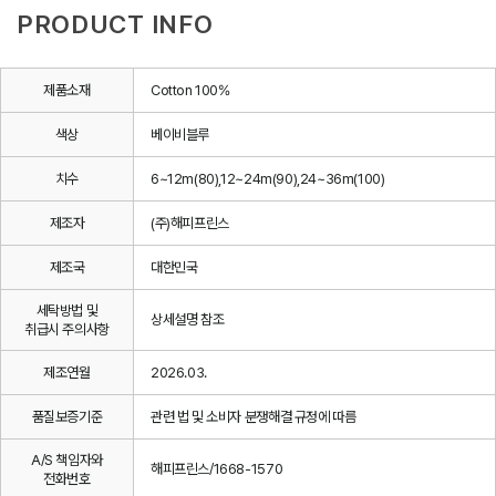
PRODUCT INFO
제품소재
Cotton 100%
색상
베이비블루
치수
6~12m(80),12~24m(90),24~36m(100)
제조자
(주)해피프린스
제조국
대한민국
세탁방법 및
상세설명 참조
취급시 주의사항
제조연월
2026.03.
품질보증기준
관련 법 및 소비자 분쟁해결 규정에 따름
A/S 책임자와
해피프린스/1668-1570
전화번호