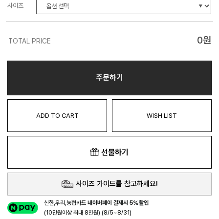
사이즈
0
원
TOTAL PRICE
주문하기
ADD TO CART
WISH LIST
선물하기
사이즈 가이드를 참고하세요!
신한,우리,농협카드
네이버페이 결제시 5%할인
(10만원이상 최대 8천원) (8/5~8/31)