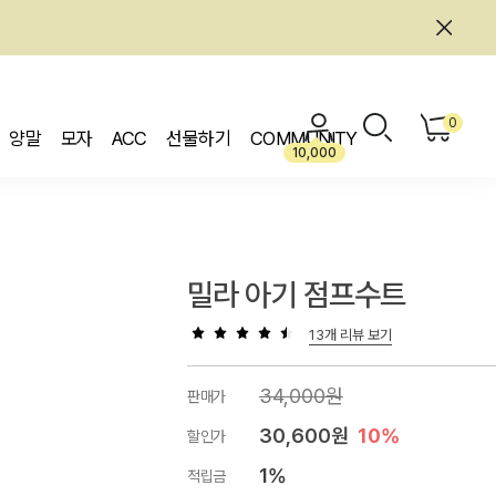
0
양말
모자
ACC
선물하기
COMMUNITY
10,000
밀라 아기 점프수트
13개 리뷰 보기
34,000원
판매가
30,600원
10%
할인가
1%
적립금