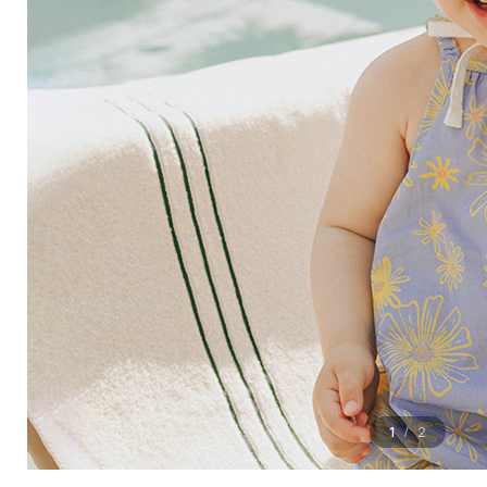
1
2
/