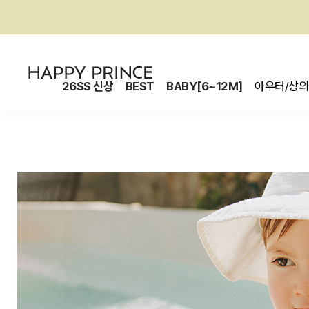
26SS 신상
BEST
BABY[6~12M]
아우터/상의