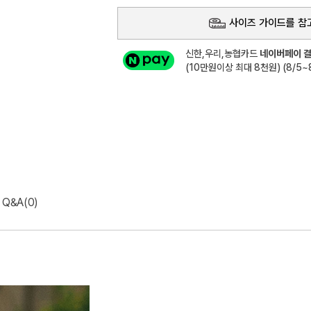
사이즈 가이드를 참
신한,우리,농협카드
네이버페이 결
(10만원이상 최대 8천원) (8/5~8
Q&A(0)