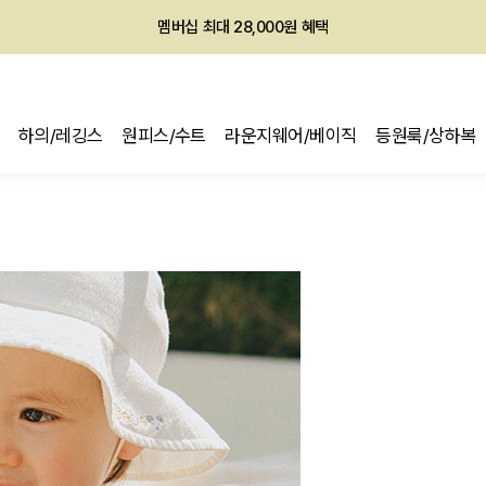
회원전용 아울렛, 가입하면 ~60% 할인!
멤버십 최대 28,000원 혜택
하의/레깅스
원피스/수트
라운지웨어/베이직
등원룩/상하복