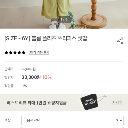
/
1
5
[SIZE ~6Y] 블룸 플리츠 쓰리피스 셋업
36개 리뷰 보기
판매가
37,000원
33,300원
10%
할인가
적립금
1%
색상