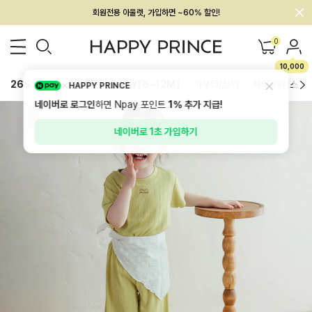
멤버십 최대 28,000원 혜택
0
10,000
26SS 신상
BEST
BABY[6~12M]
아우터/상의
하의/레깅스
HAPPY PRINCE
네이버로 로그인
하면 Npay 포인트
1%
추가 지급!
네이버로 1초 가입하기