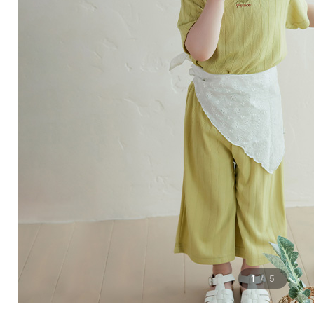
1
5
/