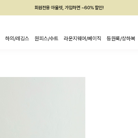
회원전용 아울렛, 가입하면 ~60% 할인!
멤버십 최대 28,000원 혜택
하의/레깅스
원피스/수트
라운지웨어/베이직
등원룩/상하복