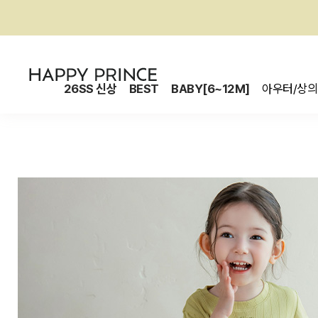
26SS 신상
BEST
BABY[6~12M]
아우터/상의