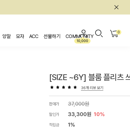
0
양말
모자
ACC
선물하기
COMMUNITY
10,000
[SIZE ~6Y] 블룸 플리츠
36개 리뷰 보기
37,000원
판매가
33,300원
10%
할인가
1%
적립금