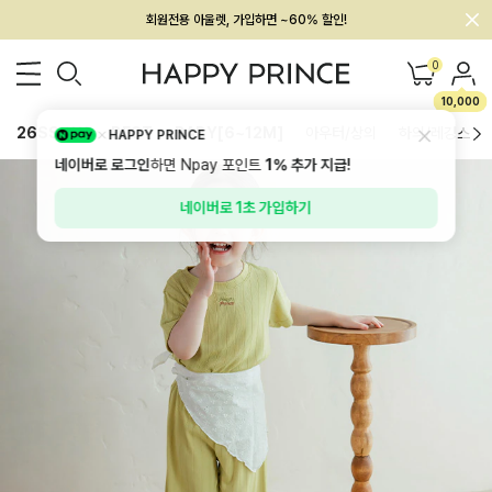
회원전용 아울렛, 가입하면 ~60% 할인!
멤버십 최대 28,000원 혜택
0
10,000
26SS 신상
BEST
BABY[6~12M]
아우터/상의
하의/레깅스
HAPPY PRINCE
네이버로 로그인
하면 Npay 포인트
1%
추가 지급!
네이버로 1초 가입하기