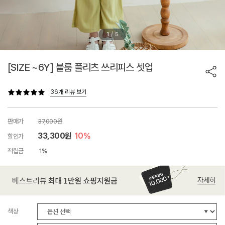
/
1
5
[SIZE ~6Y] 블룸 플리츠 쓰리피스 셋업
36개 리뷰 보기
판매가
37,000원
33,300원
10%
할인가
적립금
1%
색상