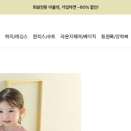
회원전용 아울렛, 가입하면 ~60% 할인!
멤버십 최대 28,000원 혜택
하의/레깅스
원피스/수트
라운지웨어/베이직
등원룩/상하복