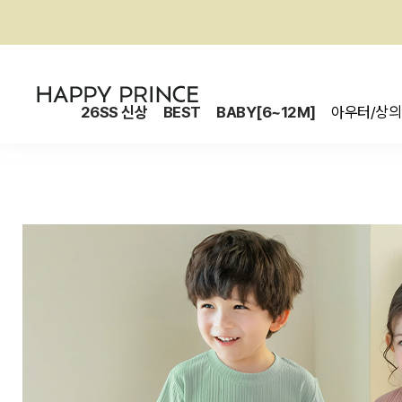
26SS 신상
BEST
BABY[6~12M]
아우터/상의