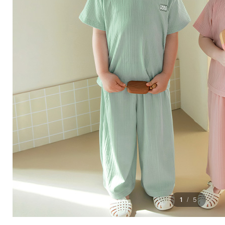
1
5
/