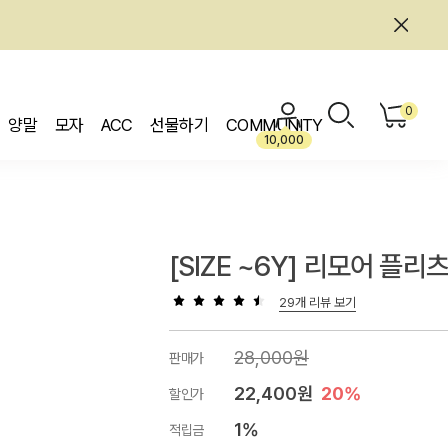
0
양말
모자
ACC
선물하기
COMMUNITY
10,000
[SIZE ~6Y] 리모어 플리
29개 리뷰 보기
28,000원
판매가
22,400원
20%
할인가
1%
적립금