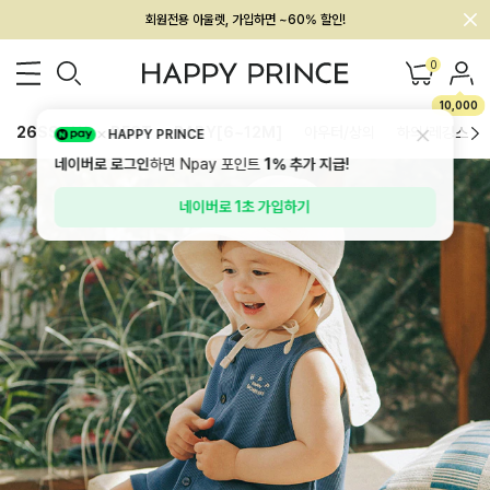
회원전용 아울렛, 가입하면 ~60% 할인!
멤버십 최대 28,000원 혜택
0
10,000
26SS 신상
BEST
BABY[6~12M]
아우터/상의
하의/레깅스
HAPPY PRINCE
네이버로 로그인
하면 Npay 포인트
1%
추가 지급!
네이버로 1초 가입하기