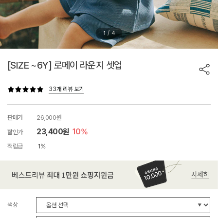
/
1
4
[SIZE ~6Y] 로메이 라운지 셋업
33개 리뷰 보기
판매가
26,000원
23,400원
10%
할인가
적립금
1%
색상