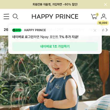
회원전용 아울렛, 가입하면 ~60% 할인!
멤버십 최대 28,000원 혜택
0
10,000
26SS 신상
BEST
BABY[6~12M]
아우터/상의
하의/레깅스
HAPPY PRINCE
네이버로 로그인
하면 Npay 포인트
1%
추가 지급!
네이버로 1초 가입하기