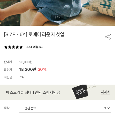
/
1
4
[SIZE ~6Y] 로메이 라운지 셋업
30개 리뷰 보기
판매가
26,000원
18,200원
30%
할인가
적립금
1%
색상